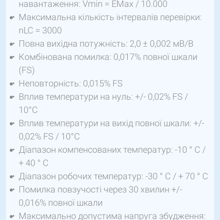
навантаження: Vmin = EMax / 10.000
Максимальна кількість інтервалів перевірки:
nLC = 3000
Повна вихідна потужність: 2,0 ± 0,002 мВ/В
Комбінована помилка: 0,017% повної шкали
(FS)
Неповторність: 0,015% FS
Вплив температури на нуль: +/- 0,02% FS /
10°C
Вплив температури на вихід повної шкали: +/-
0,02% FS / 10°C
Діапазон компенсованих температур: -10 ° C /
+ 40 ° C
Діапазон робочих температур: -30 ° C / + 70 ° C
Помилка повзучості через 30 хвилин +/-
0,016% повної шкали
Максимально допустима напруга збудження: