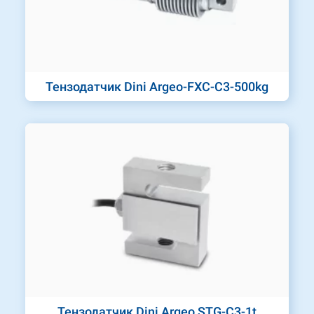
Тензодатчик Dini Argeo-FXC-C3-500kg
Тензодатчик Dini Argeo STG-C3-1t