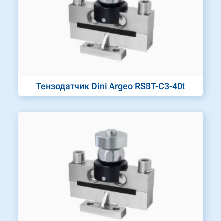
Тензодатчик Dini Argeo RSBT-C3-40t