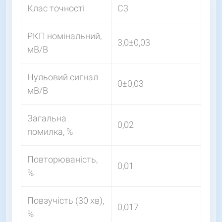
Клас точності
С3
РКП номінальний,
3,0±0,03
мВ/В
Нульовий сигнал
0±0,03
мВ/В
Загальна
0,02
помилка, %
Повторюваність,
0,01
%
Повзучість (30 хв),
0,017
%