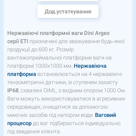
Дод.устаткування
Нержавіючі платформні ваги
Dini
Argeo
серії
ETI
призначені для зважування будь-якої
продукції до 600 кг. Розмір
вантажоприймальної платформи ваги на
платформі 1000х1000 мм.
Нержавіюча
платформа
встановлюється на 4 нержавіючі
тензометричні датчики, зі ступенем захисту
IP68
, схвалені OIML, з вхідним опором 1000 Ом.
Ваги можуть використовуватися в агресивних
середовищах, очищатися за допомогою
миючих засобів під напором води.
Ваговий
процесор
до ваг підбирається індивідуально
під завдання клієнта.