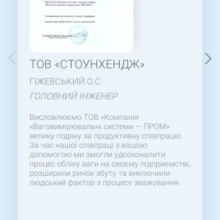
ТОВ «СТОУНХЕНДЖ»
ГІЖЕВСЬКИЙ О.С.
ГОЛОВНИЙ ІНЖЕНЕР
Висловлюємо ТОВ «Компанія
«Ваговимірювальні системи — ПРОМ»
велику подяку за продуктивну співпрацю.
За час нашої співпраці з вашою
допомогою ми змогли удосконалити
процес обліку ваги на своєму підприємстві,
розширили ринок збуту та виключили
людський фактор з процесу зважування.
Дякуємо за своєчасну поставку якісного
товару:
2ВП4-Р(П)
Сподіваємося на
подальшу успішну співпрацю. Бажаємо
вам професійних успіхів, процвітання!