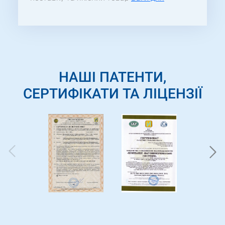
статичного зважування
60ВПІ-Тв
((П)400х500). Сподіваємось на
довготривалі відносини між нашими
підприємствами.
НАШІ ПАТЕНТИ,
СЕРТИФІКАТИ ТА ЛІЦЕНЗІЇ