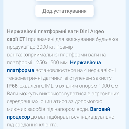
Дод.устаткування
Нержавіючі платформні ваги
Dini
Argeo
серії
ETI
призначені для зважування будь-якої
продукції до 3000 кг. Розмір
вантажоприймальної платформи ваги на
платформі 1250х1500 мм.
Нержавіюча
платформа
встановлюється на 4 нержавіючі
тензометричні датчики, зі ступенем захисту
IP68
, схвалені OIML, з вхідним опором 1000 Ом.
Ваги можуть використовуватися в агресивних
середовищах, очищатися за допомогою
миючих засобів під напором води.
Ваговий
процесор
до ваг підбирається індивідуально
під завдання клієнта.