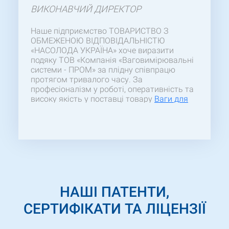
ВИКОНАВЧИЙ ДИРЕКТОР
Наше підприємство ТОВАРИСТВО З
ОБМЕЖЕНОЮ ВІДПОВІДАЛЬНІСТЮ
«НАСОЛОДА УКРАЇНА» хоче виразити
подяку ТОВ «Компанія «Ваговимірювальні
системи - ПРОМ» за плідну співпрацю
протягом тривалого часу. За
професіоналізм у роботі, оперативність та
високу якість у поставці товару
Ваги для
статичного зважування
6ВП1-Т(С/Б)
Сподіваємось на подальшу тривалу ї не
менш плідну співпрацю!
НАШІ ПАТЕНТИ,
СЕРТИФІКАТИ ТА ЛІЦЕНЗІЇ