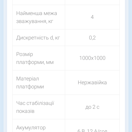
Найменша межа
4
зважування, кг
Дискретність d, кг
0,2
Розмір
1000х1000
платформи, мм
Матеріал
Нержавійка
платформи
Час стабілізації
до 2 с
показів
Акумулятор
6 В, 12 А/год