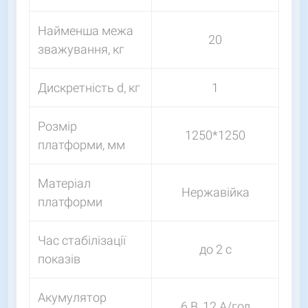
Найменша межа
20
зважування, кг
Дискретність d, кг
1
Розмір
1250*1250
платформи, мм
Матеріал
Нержавійка
платформи
Час стабілізації
до 2 с
показів
Акумулятор
6 В, 12 А/год