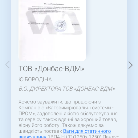
ТОВ «Донбас-ВДМ»
Ю.БОРОДІНА
В.О. ДИРЕКТОРА ТОВ «ДОНБАС-ВДМ»
Хочемо зауважити, що працюючи з
Компанією «Ваговимірювальні системи -
ПРОМ», задоволені якістю обслуговування
та сервісу також вдячні за хороший товар,
вірну його роботу. Також дякуємо за
швидкість поставк
Ваги для статичного
зважування
1ВП4-Н ((П)1250х 1250) Пандус