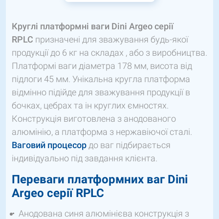
Круглі платформні ваги
Dini
Argeo серії
RPLC
призначені для зважування будь-якої
продукції до 6 кг на складах , або з виробництва.
Платформі ваги діаметра 178 мм, висота від
підлоги 45 мм. Унікальна кругла платформа
відмінно підійде для зважування продукції в
бочках, цебрах та ін круглих ємностях.
Конструкція виготовлена ​​з анодованого
алюмінію, а платформа з нержавіючої сталі.
Ваговий процесор
до ваг підбирається
індивідуально під завдання клієнта.
Переваги платформних ваг
Dini
Argeo серії
RPLC
Анодована синя алюмінієва конструкція з