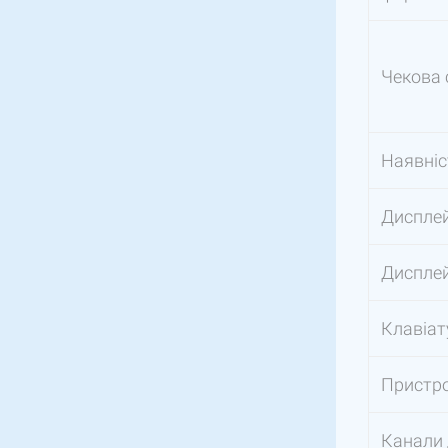
Чекова 
Наявніс
Дисплей
Дисплей
Клавіат
Пристро
Канали 