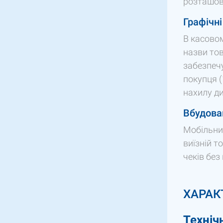
розташова
Графічні
В касово
назви то
забезпечу
покупця (
нахилу ди
Вбудова
Мобільни
виїзній т
чеків без
ХАРАК
Техніч