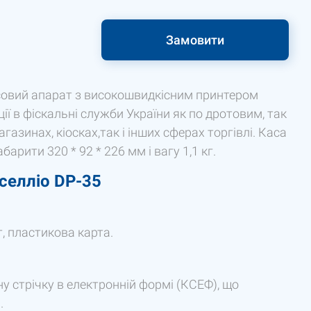
Замовити
совий апарат з високошвидкісним принтером
ації в фіскальні служби України як по дротовим, так
газинах, кіосках,так і інших сферах торгівлі. Каса
арити 320 * 92 * 226 мм і вагу 1,1 кг.
селліо DP-35
ит, пластикова карта.
 стрічку в електронній формі (КСЕФ), що
.