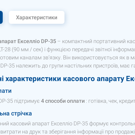
Характеристики
апарат
Екселліо DP-35
– компактний портативний ка
LT-28 (90 мм / сек) і функцією передачі звітної інформ
ротовим каналам зв’язку. Він використовується як в ма
DP-35 належить до групи настільних пристроїв, має габ
і характеристики касового апарату Ек
лати
 DP-35 підтримує
4 способи оплати
: готівка, чек, кред
ьна стрічка
ний касовий апарат Екселліо DP-35 формує контрольну
витрати на друк та зберігання інформації про продажі