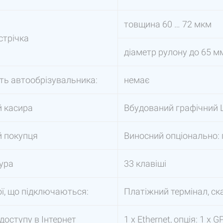
товщина 60 … 72 мкм
стрічка
діаметр рулону до 65 м
ть автообрізувальника:
немає
 касира
Вбудований графічний LCD
 покупця
Виносний опціонально: гр
ура
33 клавіші
ї, що підключаються:
Платіжний термінал, ска
доступу в Інтернет
1 x Ethernet, опція: 1 x 