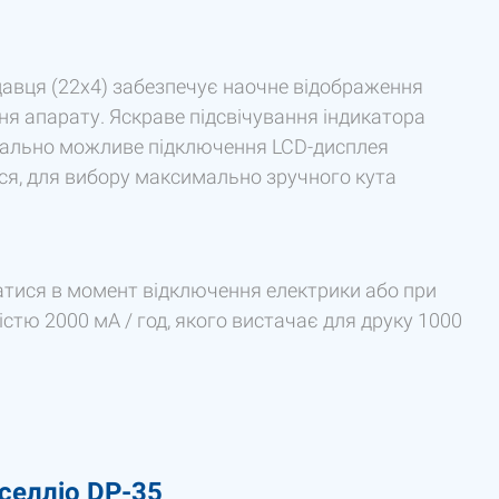
давця (22х4) забезпечує наочне відображення
я апарату. Яскраве підсвічування індикатора
іонально можливе підключення LCD-дисплея
ься, для вибору максимально зручного кута
атися в момент відключення електрики або при
істю 2000 мА / год, якого вистачає для друку 1000
селліо DP-35