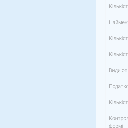
Кількіст
Наймену
Кількіст
Кількіс
Види оп
Податко
Кількіс
Контрол
формі