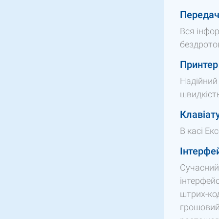
Передач
Вся інфор
бездрото
Принтер
Надійний 
швидкість
Клавіат
В касі Ек
Інтерфей
Сучасний
інтерфейс
штрих-код
грошовий