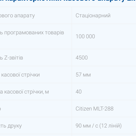
ового апарату
Стаціонарний
ть програмованих товарів
100 000
)
ь Z-звітів
4500
касової стрічки
57 мм
 касової стрічки, м
40
р
Citizen MLT-288
ть друку
90 мм / с (12 ліній)