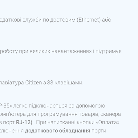
одаткові служби по дротовим (Ethernet) або
 роботу при великих навантаженнях і підтримує
авіатура Citizen з 33 клавішами.
P-35» легко підключається за допомогою
комп’ютера для програмування товарів, сканера
ез порт
RJ-12)
. При натисканні кнопки «Оплата»
дключення
додаткового обладнання
порти