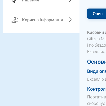
Опис
Корисна інформація
Касовий 
Citizen M
і по безд
Екселлио 
Основн
Види оп
Екселліо
Контрол
Портатив
скорочує 