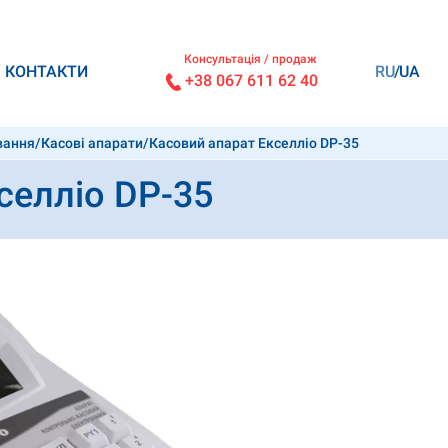
Консультація / продаж
КОНТАКТИ
RU
UA
+38 067 611 62 40
вання
/
Касові апарати
/
Касовий апарат Екселліо DP-35
селліо DP-35