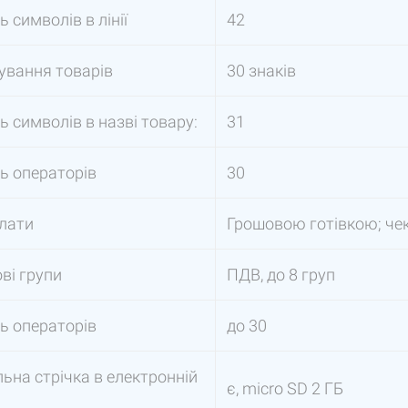
ь символів в лінії
42
вання товарів
30 знаків
ь символів в назві товару:
31
ть операторів
30
лати
Грошовою готівкою; чек
ві групи
ПДВ, до 8 груп
ть операторів
до 30
ьна стрічка в електронній
є, micro SD 2 ГБ