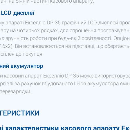
ні на бічній частині касового апарату.
 LCD-дисплеї
му апараті Екселліо DP-35 графічний LCD-дисплей про
вару на чотирьох рядках, для спрощення програмуванн
є зручність роботи при будь-якій освітленості. Опц
16х2). Він встановлюється на підставці, що обертаєт
сплея до покупця.
ний акумулятор
й касовий апарат Екселліо DP-35 може використовув
оргівлі за рахунок вбудованого Li-ion акумулятора ємн
 перезарядки.
ТЕРИСТИКИ
ні характеристики касового апарату Ек