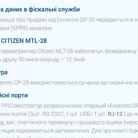
а даних в фіскальні служби
мація про продажі від Екселліо DP-35 передається в п
вим (GPRS) каналам.
 CITIZEN MTL-28
термопринтер Citizen MLT-28 забезпечує безвідмовну
 друку 90 мм в секунду – 12 ліній.
ура
селліо DP-35 використовується сучасна ергономічна кл
сні порти
 РРО реєстратор розрахункових операцій «Екселліо D
них портів (3шт. RS-232C, 1 шт. USB і 1 шт.
RJ-12
) до 
у, ваг, платіжного терміналу і грошового ящика (чер
 ящик відкривається автоматично. Для зручності пі