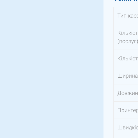
Тип кас
Кількіс
(послуг
Кількіст
Ширина 
Довжина
Принте
Швидкіс