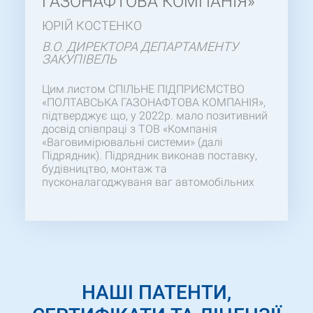
ГАЗОНАФТОВА КОМПАНІЯ»
ЮРІЙ КОСТЕНКО
В.О. ДИРЕКТОРА ДЕПАРТАМЕНТУ
ЗАКУПІВЕЛЬ
Цим листом СПІЛЬНЕ ПІДПРИЄМСТВО
«ПОЛТАВСЬКА ГАЗОНАФТОВА КОМПАНІЯ»,
підтверджує що, у 2022р. мало позитивний
досвід співпраці з ТОВ «Компанія
«Ваговимірювальні системи» (далі
Підрядник). Підрядник виконав поставку,
будівництво, монтаж та
пусконалагоджуваня ваг автомобільних
«80ВА-1-2ПМ-18». Бажаємо відмітити
компетентність та професіоналізм Вашого
персоналу, особливо ГІПа, який здійснював
своєчасний контроль протягом усього
робочого процесу. Сподіваємось на
продовження успішної та взаємовигідної
співпраці у майбутніх проектах.
НАШІ ПАТЕНТИ,