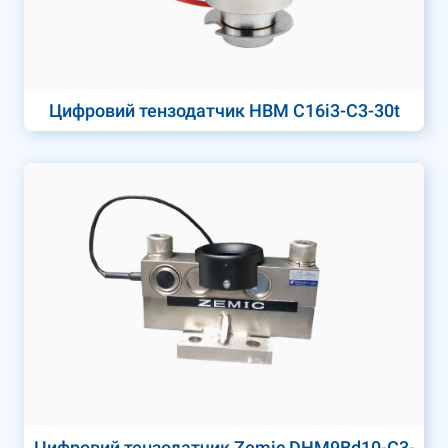
Цифровий тензодатчик HBM C16i3-C3-30t
Цифровий тензодатчик Zemic DHM9Bd10-C3-